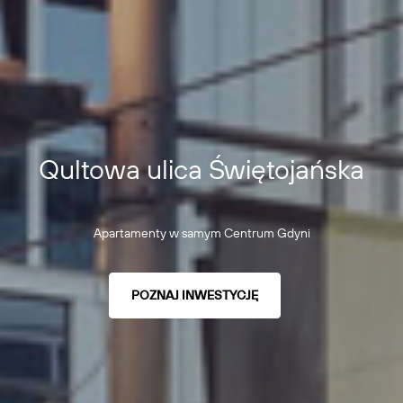
Qultowa ulica Świętojańska
Apartamenty w samym Centrum Gdyni
POZNAJ INWESTYCJĘ