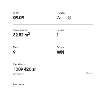
Lokal
Status
09.09
Wolne
Powierzchnia
Pokoje
2
32.52 m
1
Piętro
Strona
9
WN
Cena brutto
1 089 420 zł
Historia
33 500 zł/m²
Plan piętra