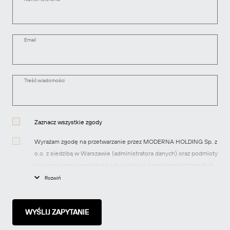
Email
Treść wiadomości
Zaznacz wszystkie zgody
Wyrażam zgodę na przetwarzanie przez MODERNA HOLDING Sp. z
o.o. z siedzibą w Warszawie (administratora danych) oraz podmioty
z nią powiązane kapitałowo lub osobowo (współadministratorów)
moich danych osobowych w celach marketingowych, tj.
Rozwiń
przesyłania informacji handlowych dotyczących produktów i usług
oraz informacji o nowych inwestycjach realizowanych przez spółki
z grupy MODERNA za pomocą środków komunikacji
elektronicznej, zgodnie z art. 10 ustawy z dnia 18 lipca 2002 r. o