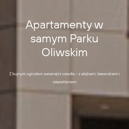
Apartamenty w
samym Parku
Oliwskim
Z bujnym ogrodem wewnątrz osiedla – z alejkami, ławeczkami i
oświetleniem