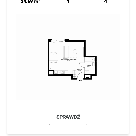
34.69 m
1
4
SPRAWDŹ