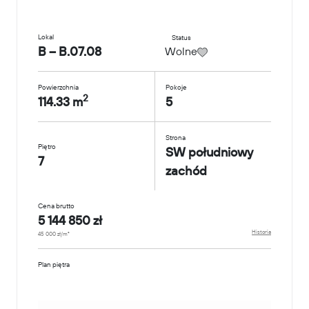
Lokal
Status
B – B.07.08
Wolne
Powierzchnia
Pokoje
2
114.33 m
5
Strona
Piętro
SW południowy
7
zachód
Cena brutto
5 144 850 zł
Historia
45 000 zł/m²
Plan piętra