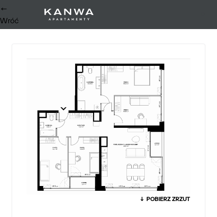
←
0
Wróć
↓ POBIERZ ZRZUT