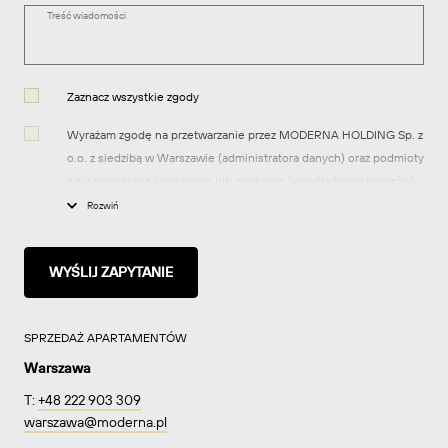
Treść wiadomości
Zaznacz wszystkie zgody
Wyrażam zgodę na przetwarzanie przez MODERNA HOLDING Sp. z
o.o. z siedzibą w Warszawie (administratora danych) oraz podmioty
z nią powiązane kapitałowo lub osobowo (współadministratorów)
moich danych osobowych w celach marketingowych, tj.
Rozwiń
przesyłania informacji handlowych dotyczących produktów i usług
oraz informacji o nowych inwestycjach realizowanych przez spółki
z grupy MODERNA za pomocą środków komunikacji
elektronicznej, zgodnie z art. 10 ustawy z dnia 18 lipca 2002 r. o
świadczeniu usług drogą elektroniczną.
SPRZEDAŻ APARTAMENTÓW
Wyrażam zgodę na używanie przez MODERNA HOLDING Sp. z o.o.
Warszawa
z siedzibą w Warszawie (administratora danych) oraz podmioty z
T:
+48 222 903 309
nią powiązane kapitałowo lub osobowo (współadministratorów)
warszawa@moderna.pl
telekomunikacyjnych urządzeń końcowych, których jestem