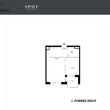
←
0
Wróć
↓ POBIERZ ZRZUT