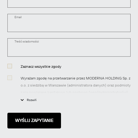
Email
Treść wiadomości
Zaznacz wszystkie zgody
Wyrażam zgodę na przetwarzanie przez MODERNA HOLDING Sp. z
o.o. z siedzibą w Warszawie (administratora danych) oraz podmioty
z nią powiązane kapitałowo lub osobowo (współadministratorów)
moich danych osobowych w celach marketingowych, tj.
Rozwiń
przesyłania informacji handlowych dotyczących produktów i usług
oraz informacji o nowych inwestycjach realizowanych przez spółki
z grupy MODERNA za pomocą środków komunikacji
elektronicznej, zgodnie z art. 10 ustawy z dnia 18 lipca 2002 r. o
świadczeniu usług drogą elektroniczną.