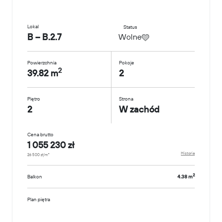
Lokal
Status
B – B.2.7
Wolne
Powierzchnia
Pokoje
2
39.82 m
2
Piętro
Strona
2
W zachód
Cena brutto
1 055 230 zł
Historia
26 500 zł/m²
2
Balkon
4.38 m
Plan piętra