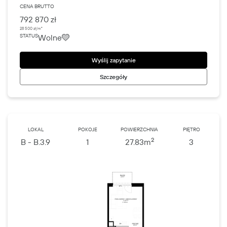
CENA BRUTTO
792 870 zł
28 500 zł/m²
Wolne
STATUS
Wyślij zapytanie
Szczegóły
LOKAL
POKOJE
POWIERZCHNIA
PIĘTRO
2
B - B.3.9
1
27.83
m
3