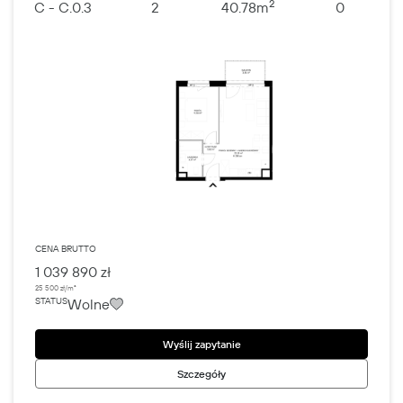
2
C - C.0.3
2
40.78
m
0
CENA BRUTTO
1 039 890 zł
25 500 zł/m²
Wolne
STATUS
Wyślij zapytanie
Szczegóły