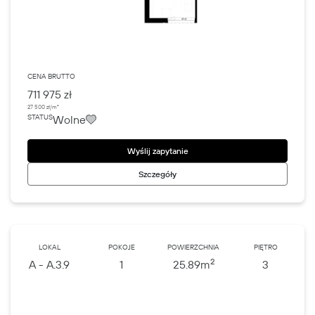
CENA BRUTTO
711 975 zł
27 500 zł/m²
Wolne
STATUS
Wyślij zapytanie
Szczegóły
LOKAL
POKOJE
POWIERZCHNIA
PIĘTRO
2
A - A.3.9
1
25.89
m
3