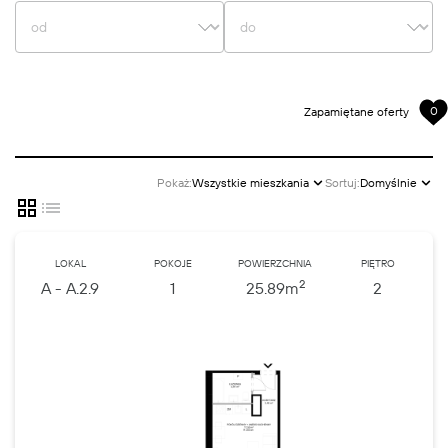
0
Zapamiętane oferty
Pokaż:
Wszystkie mieszkania
Sortuj:
Domyślnie
LOKAL
POKOJE
POWIERZCHNIA
PIĘTRO
2
A - A.2.9
1
25.89
m
2