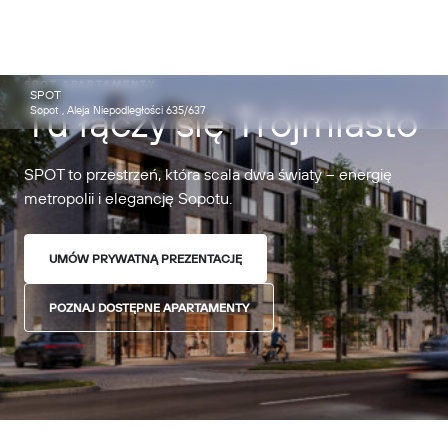
SPOT APARTAMENTY
SPOT
Tu łączy się Trójmiasto
Sopot , Aleja Niepodległości 635/637
SPOT to przestrzeń, która scala dwa światy – energię
metropolii i elegancję Sopotu.
UMÓW PRYWATNĄ PREZENTACJĘ
POZNAJ DOSTĘPNE APARTAMENTY