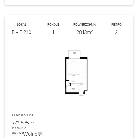
LOKAL
POKOJE
POWIERZCHNIA
PIĘTRO
2
B - B.2.10
1
28.13
m
2
CENA BRUTTO
773 575 zł
27 500 zł/m²
Wolne
STATUS