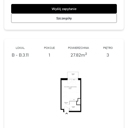
Wyślij zapytanie
Szczegóły
LOKAL
POKOJE
POWIERZCHNIA
PIĘTRO
2
B - B.3.11
1
27.82
m
3