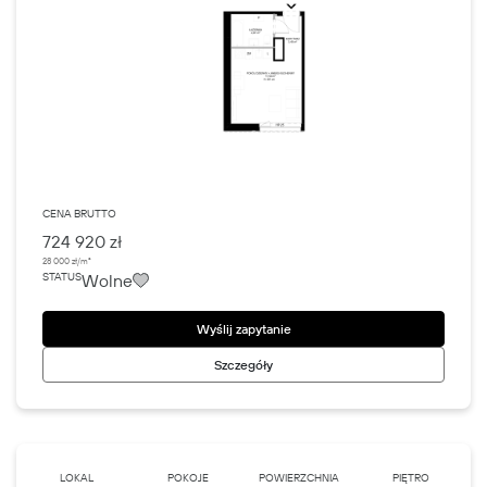
CENA BRUTTO
724 920 zł
28 000 zł/m²
Wolne
STATUS
Wyślij zapytanie
Szczegóły
LOKAL
POKOJE
POWIERZCHNIA
PIĘTRO