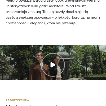
Alejki prowadzą wśród drzew, obok drewnianych werand
i historycznych willi, gdzie architektura od zawsze
współistnieje z naturą. To tutaj każdy detal staje się
częścią większej opowieści – o lekkości kurortu, harmonii
codzienności i elegancji, która nie przemija.
ARCHITEKTURA