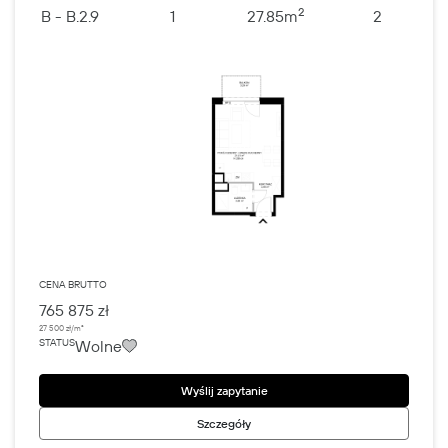
2
B - B.2.9
1
27.85
m
2
CENA BRUTTO
765 875 zł
27 500 zł/m²
Wolne
STATUS
Wyślij zapytanie
Szczegóły