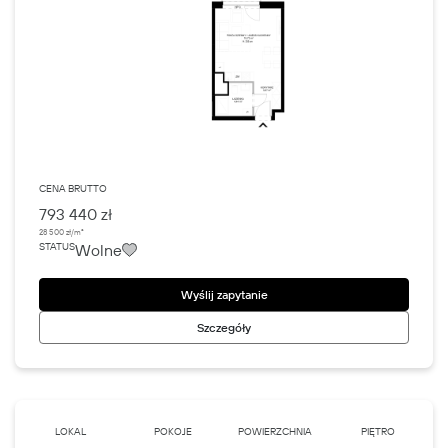
CENA BRUTTO
793 440 zł
28 500 zł/m²
Wolne
STATUS
Wyślij zapytanie
Szczegóły
LOKAL
POKOJE
POWIERZCHNIA
PIĘTRO