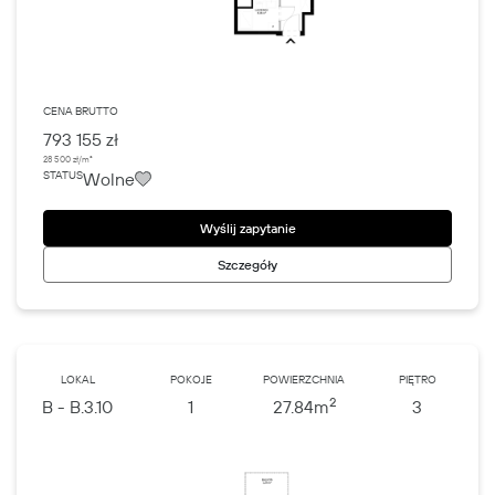
CENA BRUTTO
793 155 zł
28 500 zł/m²
Wolne
STATUS
Wyślij zapytanie
Szczegóły
LOKAL
POKOJE
POWIERZCHNIA
PIĘTRO
2
B - B.3.10
1
27.84
m
3