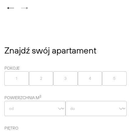
Znajdź swój apartament
POKOJE
1
2
3
4
5
2
POWIERZCHNIA M
PIĘTRO