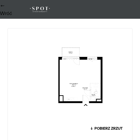
←
0
Wróć
↓ POBIERZ ZRZUT