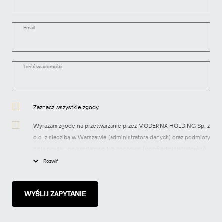
Email
Treść wiadomości
Zaznacz wszystkie zgody
Wyrażam zgodę na przetwarzanie przez MODERNA HOLDING Sp. z
o.o. z siedzibą w Warszawie (administratora danych) oraz podmioty
z nią powiązane kapitałowo lub osobowo (współadministratorów)
moich danych osobowych w celach marketingowych, tj.
Rozwiń
przesyłania informacji handlowych dotyczących produktów i usług
oraz informacji o nowych inwestycjach realizowanych przez spółki
z grupy MODERNA za pomocą środków komunikacji
elektronicznej, zgodnie z art. 10 ustawy z dnia 18 lipca 2002 r. o
świadczeniu usług drogą elektroniczną.