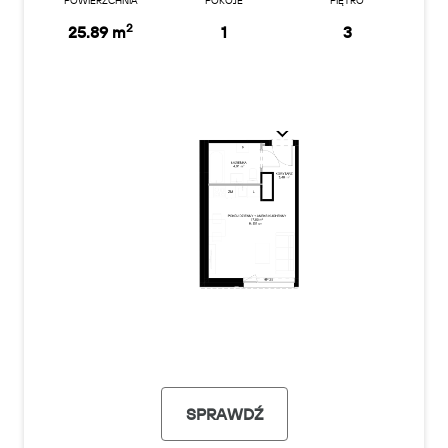
POWIERZCHNIA
POKOJE
PIĘTRO
2
25.89 m
1
3
SPRAWDŹ