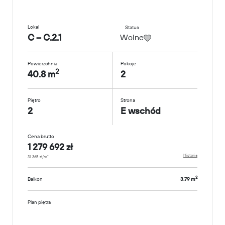
Lokal
Status
C – C.2.1
Wolne
Powierzchnia
Pokoje
2
40.8 m
2
Piętro
Strona
2
E wschód
Cena brutto
1 279 692 zł
Historia
31 365 zł/m²
2
Balkon
3.79 m
Plan piętra