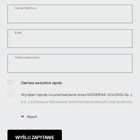
Numer telefonu
Email
Treść wiadomości
Zaznacz wszystkie zgody
Wyrażam zgodę na przetwarzanie przez MODERNA HOLDING Sp. z
o.o. z siedzibą w Warszawie (administratora danych) oraz podmioty
z nią powiązane kapitałowo lub osobowo (współadministratorów)
moich danych osobowych w celach marketingowych, tj.
Rozwiń
przesyłania informacji handlowych dotyczących produktów i usług
oraz informacji o nowych inwestycjach realizowanych przez spółki
z grupy MODERNA za pomocą środków komunikacji