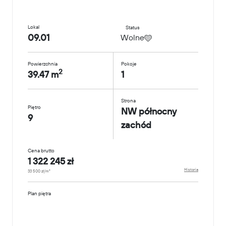
Lokal
Status
09.01
Wolne
Powierzchnia
Pokoje
2
39.47 m
1
Strona
Piętro
NW północny
9
zachód
Cena brutto
1 322 245 zł
Historia
33 500 zł/m²
Plan piętra