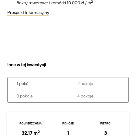
2
Boksy rowerowe i komórki 10 000 zł / m
Prospekt informacyjny
Inne w tej inwestycji
1 pokój
2 pokoje
3 pokoje
4 pokoje
POWIERZCHNIA
POKOJE
PIĘTRO
2
32.17 m
1
3