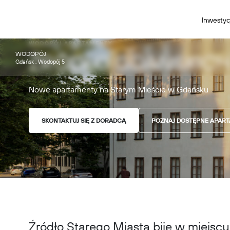
Inwestyc
WODOPÓJ APARTAMENTY
WODOPÓJ
ŹRÓDŁO GDAŃSKICH
Gdańsk , Wodopój 5
Nowe apartamenty na Starym Mieście w Gdańsku
SKONTAKTUJ SIĘ Z DORADCĄ
POZNAJ DOSTĘPNE APAR
Źródło Starego Miasta bije w miejscu,