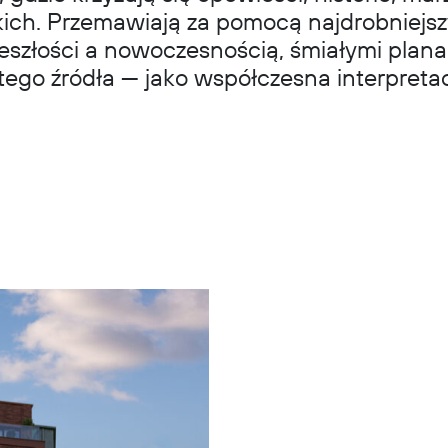
skich. Przemawiają za pomocą najdrobniej
złości a nowoczesnością, śmiałymi planam
ego źródła — jako współczesna interpretacj