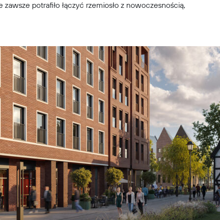
re zawsze potrafiło łączyć rzemiosło z nowoczesnością,