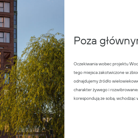
Poza główny
Oczekiwania wobec projektu Wodo
tego miejsca zakotwiczone w zbi
odnajdujemy źródło wielowiekowej 
charakter żywego i rozwibrowanego
korespondują ze sobą, wchodząc w