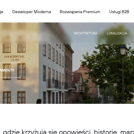
je
Deweloper Moderna
Rozwiązania Premium
Usługi B2B
 LEGEND
ARCHITEKTURA
LOKALIZACJA
TAMENTY
 gdzie krzyżują się opowieści, historie, ma