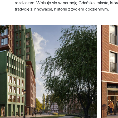
rozdziałem. Wpisuje się w narrację Gdańska: miasta, któ
tradycję z innowacją, historię z życiem codziennym.