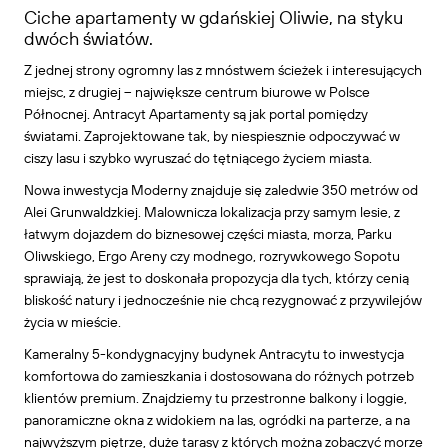
Ciche apartamenty w gdańskiej Oliwie, na styku
dwóch światów.
Z jednej strony ogromny las z mnóstwem ścieżek i interesujących
miejsc, z drugiej – największe centrum biurowe w Polsce
Północnej. Antracyt Apartamenty są jak portal pomiędzy
światami. Zaprojektowane tak, by niespiesznie odpoczywać w
ciszy lasu i szybko wyruszać do tętniącego życiem miasta.
Nowa inwestycja Moderny znajduje się zaledwie 350 metrów od
Alei Grunwaldzkiej. Malownicza lokalizacja przy samym lesie, z
łatwym dojazdem do biznesowej części miasta, morza, Parku
Oliwskiego, Ergo Areny czy modnego, rozrywkowego Sopotu
sprawiają, że jest to doskonała propozycja dla tych, którzy cenią
bliskość natury i jednocześnie nie chcą rezygnować z przywilejów
życia w mieście.
Kameralny 5-kondygnacyjny budynek Antracytu to inwestycja
komfortowa do zamieszkania i dostosowana do różnych potrzeb
klientów premium. Znajdziemy tu przestronne balkony i loggie,
panoramiczne okna z widokiem na las, ogródki na parterze, a na
najwyższym piętrze, duże tarasy z których można zobaczyć morze