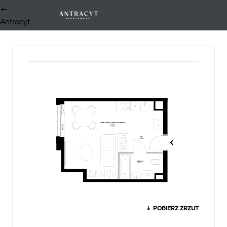
←
0
Antracyt
↓ POBIERZ ZRZUT