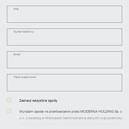
Imię
Numer telefonu
Email
Treść wiadomości
Zaznacz wszystkie zgody
Wyrażam zgodę na przetwarzanie przez MODERNA HOLDING Sp. z
o.o. z siedzibą w Warszawie (administratora danych) oraz podmioty
z nią powiązane kapitałowo lub osobowo (współadministratorów)