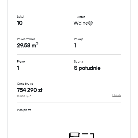
Lokal
Status
10
Wolne
Powierzchnia
Pokoje
2
29.58 m
1
Piętro
Strona
1
S południe
Cena brutto
754 290 zł
Historia
25 500 zł/m²
Plan piętra