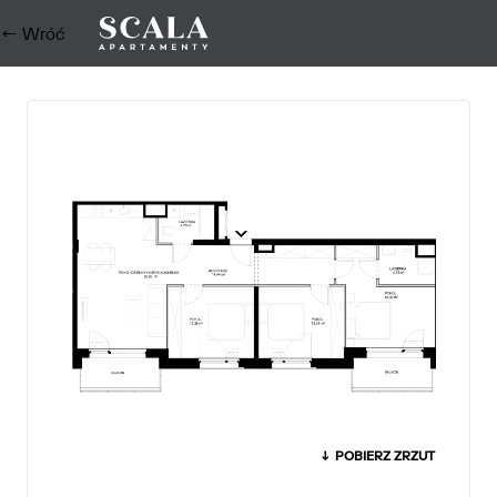
← Wróć
0
↓ POBIERZ ZRZUT