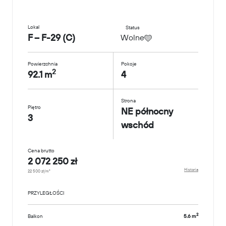
Lokal
Status
F – F-29 (C)
Wolne
Powierzchnia
Pokoje
2
92.1 m
4
Strona
Piętro
NE północny
3
wschód
Cena brutto
2 072 250 zł
Historia
22 500 zł/m²
PRZYLEGŁOŚCI
2
Balkon
5.6 m