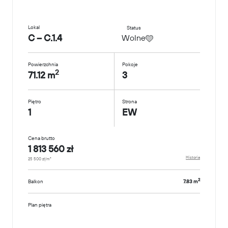
Lokal
Status
C – C.1.4
Wolne
Powierzchnia
Pokoje
2
71.12 m
3
Piętro
Strona
1
EW
Cena brutto
1 813 560 zł
Historia
25 500 zł/m²
2
Balkon
7.83 m
Plan piętra