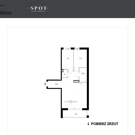
←
0
Wróć
↓ POBIERZ ZRZUT