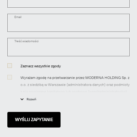
Email
Treść wiadomości
Zaznacz wszystkie zgody
Wyrażam zgodę na przetwarzanie przez MODERNA HOLDING Sp. z
o.o. z siedzibą w Warszawie (administratora danych) oraz podmioty
z nią powiązane kapitałowo lub osobowo (współadministratorów)
moich danych osobowych w celach marketingowych, tj.
Rozwiń
przesyłania informacji handlowych dotyczących produktów i usług
oraz informacji o nowych inwestycjach realizowanych przez spółki
z grupy MODERNA za pomocą środków komunikacji
elektronicznej, zgodnie z art. 10 ustawy z dnia 18 lipca 2002 r. o
świadczeniu usług drogą elektroniczną.