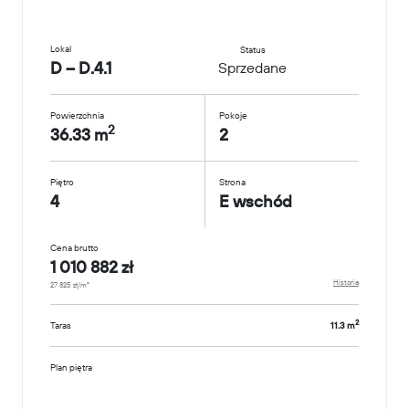
Lokal
Status
D – D.4.1
Sprzedane
Powierzchnia
Pokoje
2
36.33 m
2
Piętro
Strona
4
E wschód
Cena brutto
1 010 882 zł
Historia
27 825 zł/m²
2
Taras
11.3 m
Plan piętra