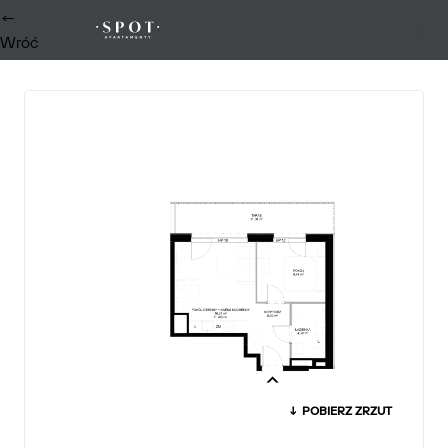
←
0
Wróć
↓ POBIERZ ZRZUT