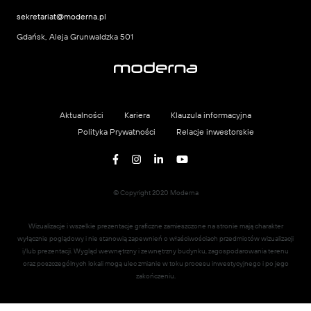
sekretariat@moderna.pl
Gdańsk, Aleja Grunwaldzka 501
Aktualności
Kariera
Klauzula informacyjna
Polityka Prywatności
Relacje inwestorskie
© Copyright 2020 Moderna
Wizualizacje i wszelkie prezentacje graficzne zamieszczone na stronie mają charakter
wyłącznie poglądowy i nie stanowią zapewnień o właściwościach przedmiotów wizualizacji
i/lub prezentacji. Wygląd wewnętrzny i zewnętrzny budynku, zagospodarowania terenu
oraz poszczególnych lokali mogą ulec zmianie w toku procesu inwestycyjnego i po jego
zakończeniu.