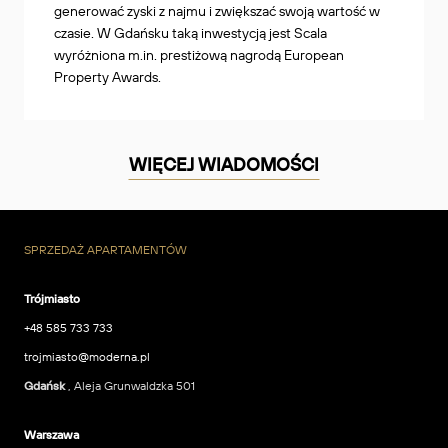
generować zyski z najmu i zwiększać swoją wartość w
czasie. W Gdańsku taką inwestycją jest Scala
wyróżniona m.in. prestiżową nagrodą European
Property Awards.
WIĘCEJ WIADOMOŚCI
SPRZEDAŻ APARTAMENTÓW
Trójmiasto
+48 585 733 733
trojmiasto@moderna.pl
Gdańsk
, Aleja Grunwaldzka 501
Warszawa