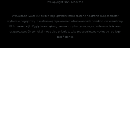
© Copyright 2020 Moderna
Wizualizacje i wszelkie prezentacje graficzne zamieszczone na stronie mają charakter
wyłącznie poglądowy i nie stanowią zapewnień o właściwościach przedmiotów wizualizacji
i/lub prezentacji. Wygląd wewnętrzny i zewnętrzny budynku, zagospodarowania terenu
oraz poszczególnych lokali mogą ulec zmianie w toku procesu inwestycyjnego i po jego
zakończeniu.