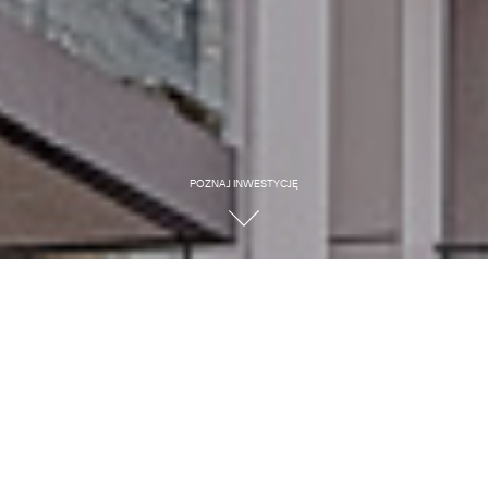
POZNAJ INWESTYCJĘ
Apartamenty w ścisłym
centrum, a jednocześnie
osłonięte od zgiełku.