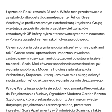
Łącznie do Polski zawitało 26 osób. Wśród nich przedstawiciele
ze szkoły Jordbrugets Uddannelsescenter Århus (Green
Academy) o profilu związanym z architekturą krajobrazu. Grupę
wizytującą uzupełniło ośmiu przedstawicieli związków
zawodowych 3F, którzy byli zainteresowani systemem nauczania
w Polsce z uwzględnieniem szkolnictwa zawodowego.
Celem spotkania była wymiana doświadczeń w formie „walk and
talk”. Goście zostali oprowadzeni i zapoznani z wieloma
zastosowanymi rozwiązaniami dotyczącymi powstawania zieleni
na osiedlu Scala. Mieli również sposobność dowiedzieć się, jak
wygląda współpraca Moderna Holding z gdańską szkołą
Architektury Krajobrazu, której uczniowie mieli okazję dołożyć
swoją „sadzonkę” do aktualnego wyglądu ogrodu deszczowego.
W rolę Wergiliusza wcieliła się sobotniego poranka Kierowniczka
ds. Projektowania i Budowy Ogrodów z Moderna Garden Bożena
Szydłowska, która przekazała gościom z Danii ogrom wiedzy
dotyczącej projektowania i aranżacji zielonej przestrzeni
inwestycji Scala Apartamenty w Śródmieściu Gdańska, a także