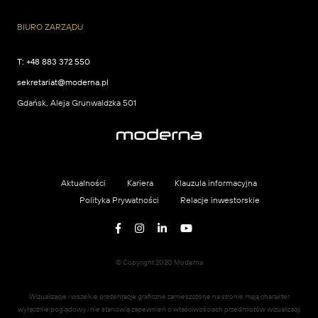
BIURO ZARZĄDU
T:
+48 883 372 550
sekretariat@moderna.pl
Gdańsk, Aleja Grunwaldzka 501
Aktualności
Kariera
Klauzula informacyjna
Polityka Prywatności
Relacje inwestorskie
© Copyright 2020 Moderna
Wizualizacje i wszelkie prezentacje graficzne zamieszczone na stronie mają charakter
wyłącznie poglądowy i nie stanowią zapewnień o właściwościach przedmiotów wizualizacji